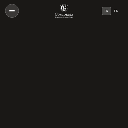
FR
EN
Notre Vision
Notre Approche Pédagogique
Notre Directeur
Une Culture De Bienveillance
Notre Histoire
Nos Campus
Notre Conseil Scientifique