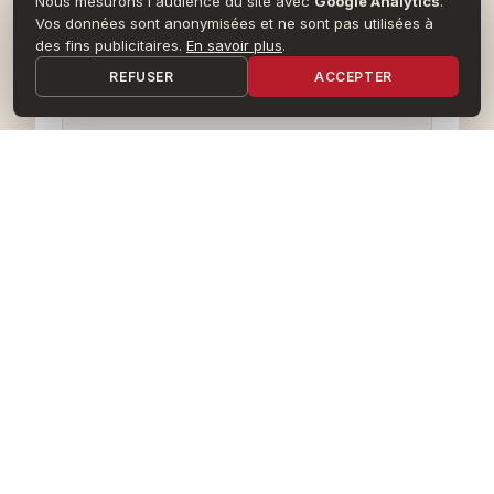
Nous mesurons l'audience du site avec
Google Analytics
.
Vos données sont anonymisées et ne sont pas utilisées à
des fins publicitaires.
En savoir plus
.
NOM
REFUSER
ACCEPTER
EMAIL
ANNÉE DE SORTIE
ANNÉE DE NAISSANCE
PAYS ACTUEL
VILLE ACTUELLE