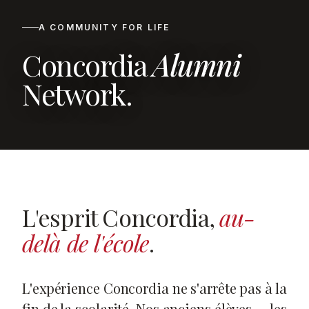
A COMMUNITY FOR LIFE
Concordia
Alumni
Network.
L'esprit Concordia,
au-
delà de l'école
.
L'expérience Concordia ne s'arrête pas à la
fin de la scolarité. Nos anciens élèves — les